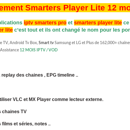
ment Smarters Player Lite 12 m
plications
iptv smarters pro
et
smarters player lite
ce 
r lite
c’est tout et ils ont changé le nom pour les p
le TV, Android Tv Box,
Smart tv
Samsung et LG et Plus de
162,000
+ chaîne
 Assistance
12 MOIS IPTV / VOD
 replay des chaines , EPG timeline ..
utiliser VLC et MX Player comme lecteur externe.
s chaines TV
ilms et séries, notes ..