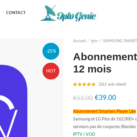
CONTACT
Accueil
Iptv
SAMSUNG SMART
-25%
Abonnement 
12 mois
HOT
(
261
avis client)
Le
Le
€
39.00
€
52.00
prix
prix
Abonnement Smarters Player Lite
initial
actuel
Samsung et LG Plus de 162,000+ ch
était :
est :
serveurs pas de coupures (Bandes 
€52.00.
€39.00
IPTV / VOD