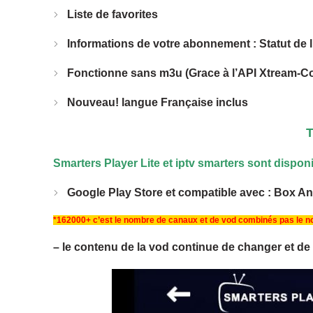
Liste de favorites
Informations de votre abonnement : Statut de l
Fonctionne sans m3u (Grace à l’API Xtream-C
Nouveau!
langue Française inclus
T
Smarters Player Lite et iptv smarters sont disponi
Google Play Store et compatible avec :
Box And
*162000+ c’est le nombre de canaux et de vod combinés pas le 
– le contenu de la vod continue de changer et de 