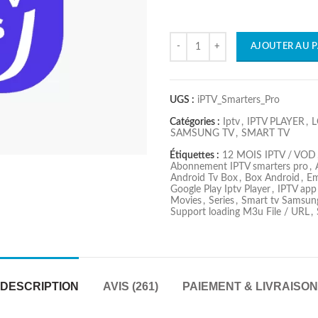
Quantité
AJOUTER AU P
UGS :
iPTV_Smarters_Pro
Catégories :
Iptv
,
IPTV PLAYER
,
L
SAMSUNG TV
,
SMART TV
Étiquettes :
12 MOIS IPTV / VOD
Abonnement IPTV smarters pro
,
Android Tv Box
,
Box Android
,
Em
Google Play Iptv Player
,
IPTV app
Movies
,
Series
,
Smart tv Samsun
Support loading M3u File / URL
,
DESCRIPTION
AVIS (261)
PAIEMENT & LIVRAISON