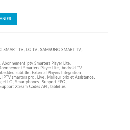
ANIER
G SMART TV
,
LG TV
,
SAMSUNG SMART TV
,
,
Abonnement iptv Smarters Player Lite
,
Abonnement Smarters Player Lite
,
Android TV
,
bedded subtitle
,
External Players Integration
,
,
IPTV smarters pro
,
Live
,
Meilleur prix et Assistance
,
g et LG
,
Smartphones
,
Support EPG
,
Support Xtream Codes API
,
tablettes