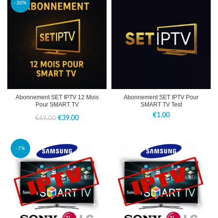
initial
actuel
initial
actuel
-20%
était :
est :
était :
est :
€45.00.
€39.00.
€65.00.
€39.00.
Abonnement SET IPTV 12 Mois
Abonnement SET IPTV Pour
Pour SMART TV
SMART TV Test
€
1.00
Le
Le
€
39.00
€
49.00
prix
prix
initial
actuel
-7%
était :
est :
€49.00.
€39.00.