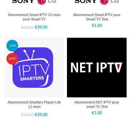
Abonnement Smart IPTV 12 mois
Abonnement Smart IPTV pour
pour Smart TV
Smart TV Test
€
1.00
Le
Le
€
39.00
€
42.00
prix
prix
initial
actuel
-25%
était :
est :
HOT
€42.00.
€39.00.
Abonnement Smarters Player Lite
Abonnement NET IPTV pour
12 mois
smart TV Test
€
1.00
Le
Le
€
39.00
€
52.00
prix
prix