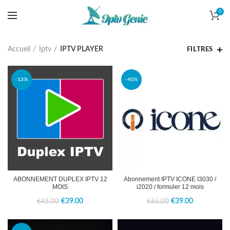
0
Accueil
Iptv
IPTV PLAYER
FILTRES
-13%
-40%
ABONNEMENT DUPLEX IPTV 12
Abonnement IPTV ICONE I3030 /
MOIS
i2020 / formuler 12 mois
Le
Le
Le
Le
€
39.00
€
39.00
€
45.00
€
65.00
prix
prix
prix
prix