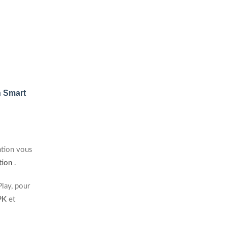
n Smart
ation vous
ation
.
lay, pour
APK
et