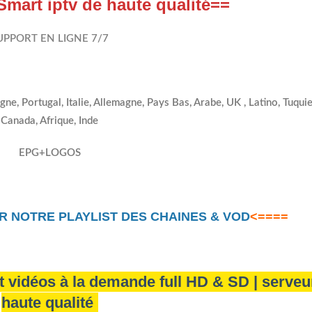
art iptv de haute qualité
==
UPPORT EN LIGNE 7/7
gne, Portugal, Italie, Allemagne, Pays Bas, Arabe, UK , Latino, Tuqui
Canada, Afrique, Inde
EPG+LOGOS
R NOTRE PLAYLIST DES CHAINES & VOD
<====
t vidéos à la demande full HD & SD | serveu
haute qualité