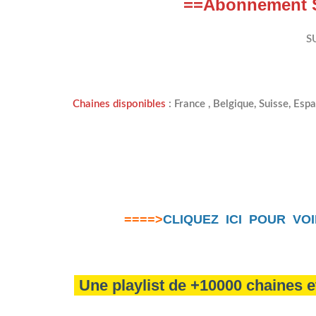
==
Abonnement Sm
S
Chaines disponibles
:
France , Belgique, Suisse, Espa
====>
CLIQUEZ ICI POUR VOI
Une playlist de +10000 chaines e