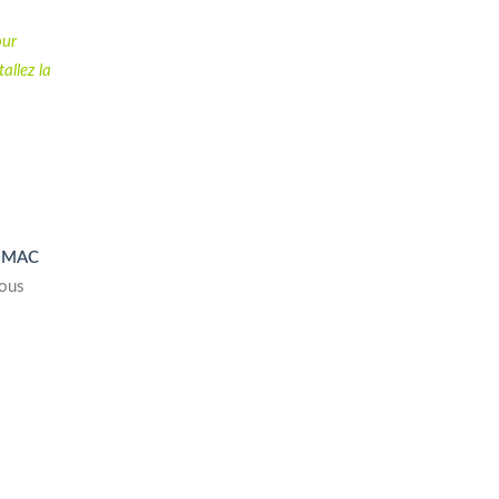
our
tallez la
e MAC
vous