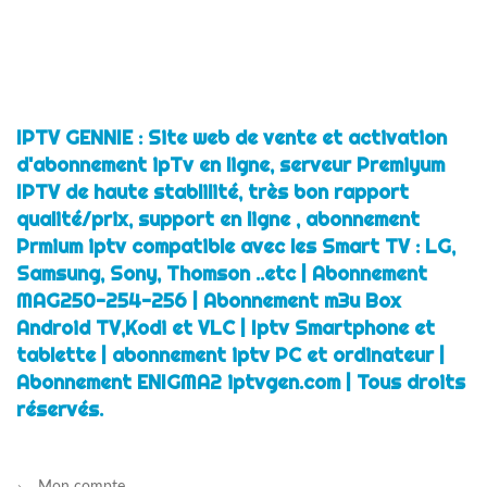
prix
prix
initial
actuel
était :
est :
€52.00.
€39.00.
IPTV GENNIE : Site web de vente et activation
d'abonnement ipTv en ligne, serveur Premiyum
IPTV de haute stablilité, très bon rapport
qualité/prix, support en ligne , abonnement
Prmium iptv compatible avec les Smart TV : LG,
Samsung, Sony, Thomson ..etc | Abonnement
MAG250-254-256 | Abonnement m3u Box
Android TV,Kodi et VLC | Iptv Smartphone et
tablette | abonnement iptv PC et ordinateur |
Abonnement ENIGMA2 iptvgen.com | Tous droits
réservés.