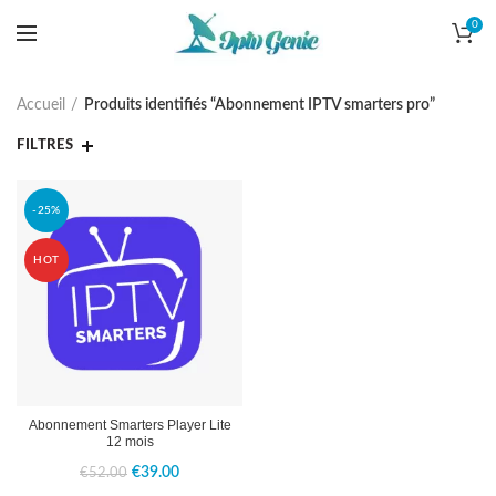
0
Accueil
Produits identifiés “Abonnement IPTV smarters pro”
FILTRES
-25%
HOT
Abonnement Smarters Player Lite
12 mois
Le
Le
€
39.00
€
52.00