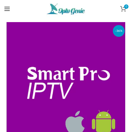
0
-36%