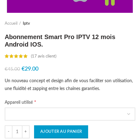
Accueil
Iptv
Abonnement Smart Pro IPTV 12 mois
Android IOS.
(
17
avis client)
Le
Le
€
29.00
€
45.00
prix
prix
Un nouveau concept et design afin de vous faciliter son utilisation,
initial
actuel
était :
est :
une fluidité et zapping entre les chaînes garanties.
€45.00.
€29.00.
*
Appareil utilisé
Quantité
AJOUTER AU PANIER