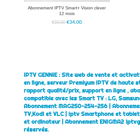
Abonnement IPTV Smart+ Vision clever
12 mois
Le
Le
€
34.00
€
50.00
prix
prix
initial
actuel
était :
est :
€50.00.
€34.00.
IPTV GENNIE : Site web de vente et activa
en ligne, serveur Premiyum IPTV de haute st
rapport qualité/prix, support en ligne , a
compatible avec les Smart TV : LG, Samsung
Abonnement MAG250-254-256 | Abonnemen
TV,Kodi et VLC | Iptv Smartphone et table
et ordinateur | Abonnement ENIGMA2 iptvg
réservés.