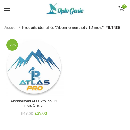
0
Accueil
Produits identifiés “Abonnement iptv 12 mois”
FILTRES
-20%
Abonnement Atlas Pro iptv 12
mois Officiel
Le
Le
€
39.00
€
49.00
prix
prix