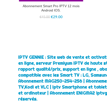
Abonnement Smart Pro IPTV 12 mois
Android IOS.
Le
Le
€
29.00
€
45.00
prix
prix
initial
actuel
était :
est :
€45.00.
€29.00.
IPTV GENNIE : Site web de vente et activa
en ligne, serveur Premiyum IPTV de haute st
rapport qualité/prix, support en ligne , a
compatible avec les Smart TV : LG, Samsung
Abonnement MAG250-254-256 | Abonnemen
TV,Kodi et VLC | Iptv Smartphone et table
et ordinateur | Abonnement ENIGMA2 iptvg
réservés.